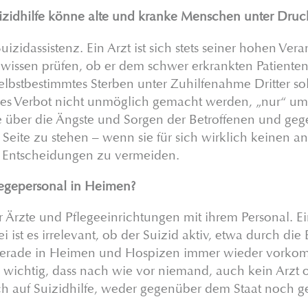
Suizidhilfe könne alte und kranke Menschen unter Druc
uizidassistenz. Ein Arzt ist sich stets seiner hohen Ve
wissen prüfen, ob er dem schwer erkrankten Patiente
elbstbestimmtes Sterben unter Zuhilfenahme Dritter soll
iches Verbot nicht unmöglich gemacht werden, „nur“ um
ber die Ängste und Sorgen der Betroffenen und gegeb
eite zu stehen – wenn sie für sich wirklich keinen an
e Entscheidungen zu vermeiden.
flegepersonal in Heimen?
r Ärzte und Pflegeeinrichtungen mit ihrem Personal. Ei
ei ist es irrelevant, ob der Suizid aktiv, etwa durch di
gerade in Heimen und Hospizen immer wieder vorkomme
 wichtig, dass nach wie vor niemand, auch kein Arzt ode
uch auf Suizidhilfe, weder gegenüber dem Staat noch g