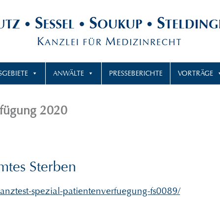
SGEBIETE
ANWÄLTE
PRESSEBERICHTE
VORTRÄGE
erfügung 2020
mtes Sterben
inanztest-spezial-patientenverfuegung-fs0089/